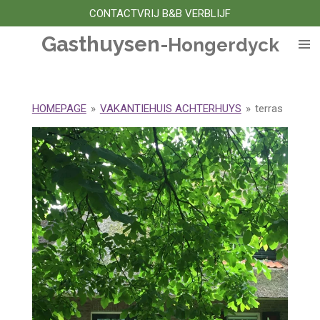
CONTACTVRIJ B&B VERBLIJF
Ga
direct
Gasthuysen
-Hongerdyck
naar
de
hoofdinhoud
HOMEPAGE
»
VAKANTIEHUIS ACHTERHUYS
»
terras